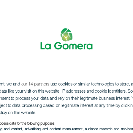
ent, we and
our 14 partners
use cookies or similar technologies to store,
o de leyendas
ata like your visit on this website, IP addresses and cookie identifiers. 
onsent to process your data and rely on their legitimate business interest
ject to data processing based on legitimate interest at any time by click
olicy on this website.
ocess data for the following purposes:
ing and content, advertising and content measurement, audience research and service