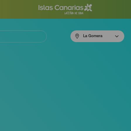
Menú
La Gomera
navigation
La
Gomera