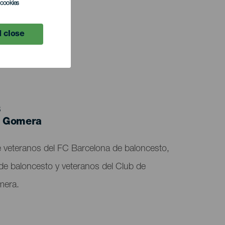
l cookies
 close
3
a Gomera
 veteranos del FC Barcelona de baloncesto,
de baloncesto y veteranos del Club de
mera.