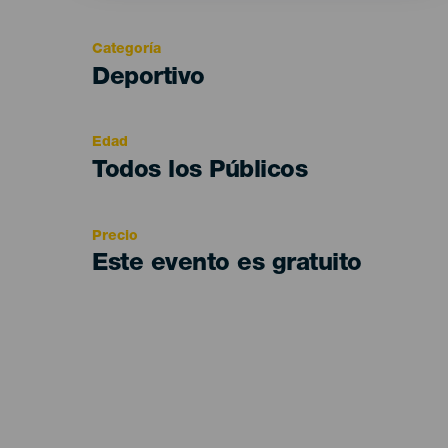
Categoría
Categoría
Deportivo
del
evento
Edad
Edad
Todos los Públicos
Recomendada
Precio
Este evento es gratuito