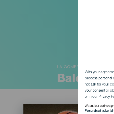
LA GOMERA
With your agreem
Baloncest
process personal d
not ask for your c
your consent or ob
or in our Privacy P
Imagen
We and our partners pr
Listado
Personalised advertis