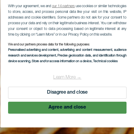
With your agreement, we and
our 14 partners
use cookies or similar technologies
to store, access, and process personal data like your visit on this website, IP
addresses and cookie identifiers. Some partners do not ask for your consent to
process your data and rely on their legitimate business interest. You can withdraw
your consent or object to data processing based on legitimate interest at any
time by clicking on “Learn More” or in our Privacy Policy on this website.
We and our partners process data for the following purposes:
Personalised advertising and content, advertising and content measurement, audience
research and services development
, Precise geolocation data, and identification through
device scanning
, Store and/or access information on a device
, Technical cookies
Learn More →
Disagree and close
Agree and close