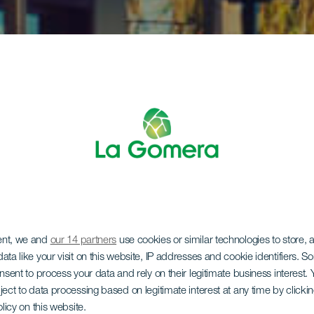
ent, we and
our 14 partners
use cookies or similar technologies to store,
ata like your visit on this website, IP addresses and cookie identifiers. 
onsent to process your data and rely on their legitimate business interest
ject to data processing based on legitimate interest at any time by click
olicy on this website.