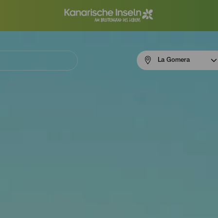
Menú
La Gomera
navigation
La
Gomera