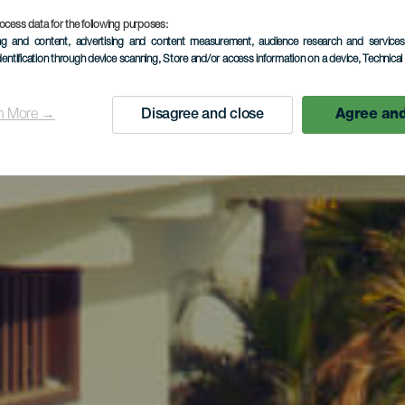
ocess data for the following purposes:
ing and content, advertising and content measurement, audience research and service
dentification through device scanning
, Store and/or access information on a device
, Technica
n More →
Disagree and close
Agree and