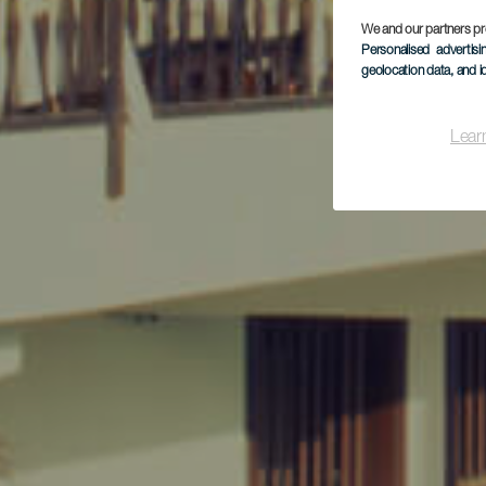
We and our partners pr
Personalised advertis
geolocation data, and i
Lear