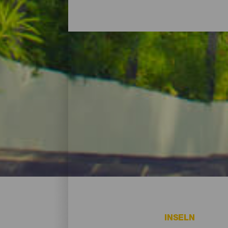
Hotels, Landhäuser und
Ob du dich nach einem langen Sightseein
Landhäusern mitten in der Natur und Feri
Insel auskosten können, ohne auf Stran
INSELN