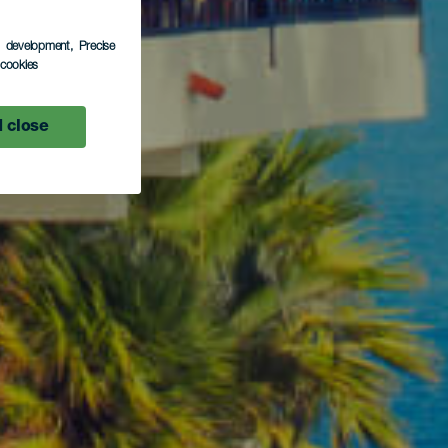
s development
, Precise
l cookies
 close