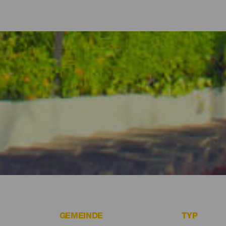
 Ferienwohnungen auf La Gomera
gtag entspannen oder einfach dem Nichtstun frönen möchtest: A
enwohnungen aller Art selbstverständlich auch Unterkünfte an der
dvergnügen verzichten zu müssen. Entdecke einige der besten Üb
GEMEINDE
TYP