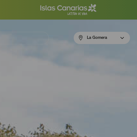
Menú
La Gomera
navigation
La
Gomera