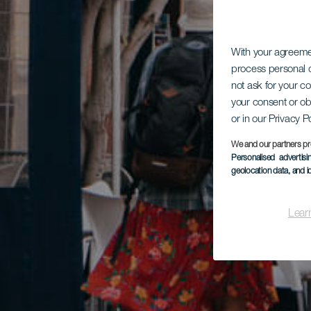
With your agreem
process personal d
not ask for your c
your consent or ob
or in our Privacy P
We and our partners pr
Personalised advertis
geolocation data, and i
Lear