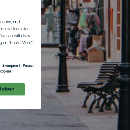
 access, and
Some partners do
. You can withdraw
ing on “Learn More”
s development
, Precise
l cookies
 close