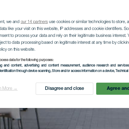
ent, we and
our 14 partners
use cookies or similar technologies to store,
ata like your visit on this website, IP addresses and cookie identifiers. 
onsent to process your data and rely on their legitimate business interest
ject to data processing based on legitimate interest at any time by click
olicy on this website.
ocess data for the following purposes:
ing and content, advertising and content measurement, audience research and service
dentification through device scanning
, Store and/or access information on a device
, Technica
n More →
Disagree and close
Agree and