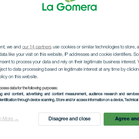
ent, we and
our 14 partners
use cookies or similar technologies to store,
ata like your visit on this website, IP addresses and cookie identifiers. 
onsent to process your data and rely on their legitimate business interest
ject to data processing based on legitimate interest at any time by click
olicy on this website.
ocess data for the following purposes:
ing and content, advertising and content measurement, audience research and service
dentification through device scanning
, Store and/or access information on a device
, Technica
n More →
Disagree and close
Agree and