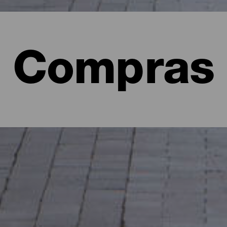
Compras
ras por La Gomera
 es otra gran manera de conocer todo lo que tiene por ofrecer La Go
scos mercadillos donde se pueden encontrar antigüedades, artesanía