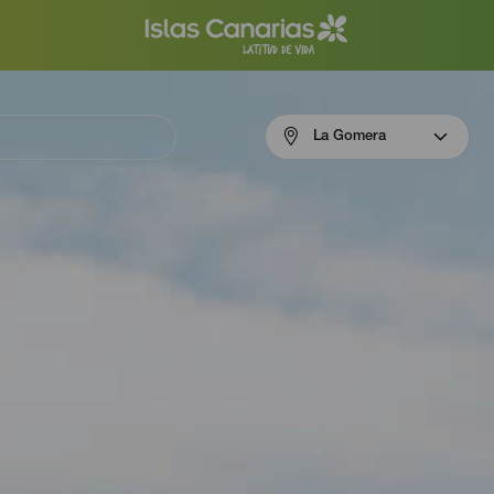
Menú
La Gomera
navigation
La
Gomera