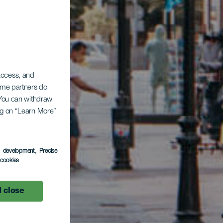
 access, and
Some partners do
. You can withdraw
ing on “Learn More”
s development
, Precise
l cookies
 close