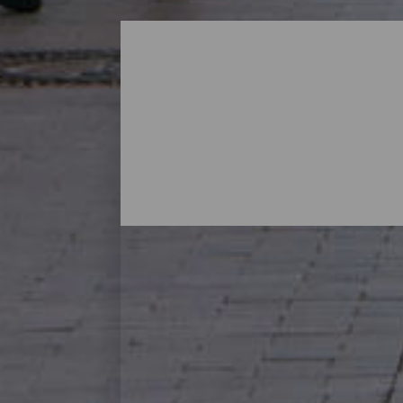
Lugares para ir de comp
Visitar las tiendas y comercios de la isla
su capital hasta los atractivos y pintore