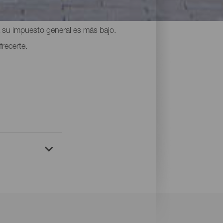
las del archipiélago, La Gomera ofrece a
a su impuesto general es más bajo.
frecerte.