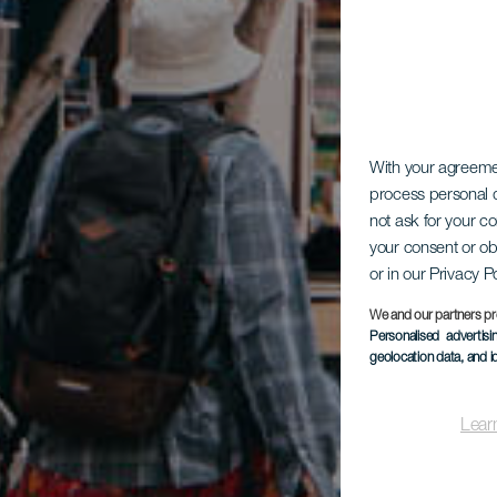
With your agreem
process personal d
not ask for your c
your consent or ob
or in our Privacy P
We and our partners pr
Personalised advertis
geolocation data, and i
Lear