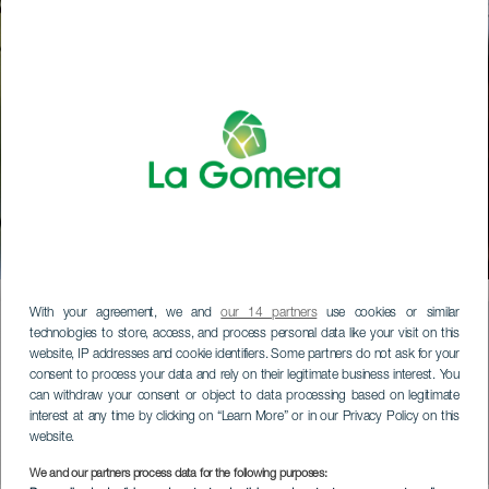
TURISMO CULTURAL LA GOMERA
Tras la huella de Orahan
Contenido
With your agreement, we and
our 14 partners
use cookies or similar
technologies to store, access, and process personal data like your visit on this
website, IP addresses and cookie identifiers. Some partners do not ask for your
consent to process your data and rely on their legitimate business interest. You
can withdraw your consent or object to data processing based on legitimate
interest at any time by clicking on “Learn More” or in our Privacy Policy on this
website.
TRAS LOS PASOS DE ORAHAN
We and our partners process data for the following purposes: