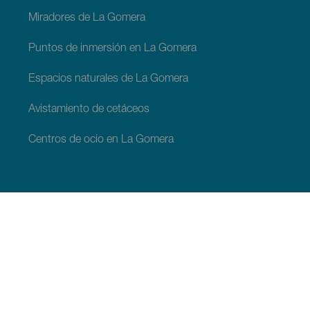
Miradores de La Gomera
Puntos de inmersión en La Gomera
Espacios naturales de La Gomera
Avistamiento de cetáceos
Centros de ocio en La Gomera
INFO PRÁCTICA
Cómo llegar a La Gomera
Dónde dormir en La Gomera