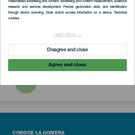
Personalised advertising and content, advertising and content measurement, audience
research and services development
, Precise geolocation data, and identification
through device scanning
, Store and/or access information on a device
, Technical
1
2
3
4
cookies
Learn More →
5
6
7
8
Disagree and close
Agree and close
9
Menú
CONOCE LA GOMERA