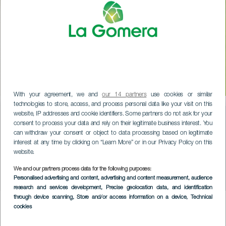
DESCUBRIMIENTO SOBRE DOS RUEDA: LAS
RUTAS DE LA VILLA DE SAN SEBASTIÁN
Circuito San Sebastián
With your agreement, we and
our 14 partners
use cookies or similar
technologies to store, access, and process personal data like your visit on this
Contenido
website, IP addresses and cookie identifiers. Some partners do not ask for your
consent to process your data and rely on their legitimate business interest. You
can withdraw your consent or object to data processing based on legitimate
interest at any time by clicking on “Learn More” or in our Privacy Policy on this
website.
We and our partners process data for the following purposes:
CIRCUITO SAN SEBASTIÁN
Personalised advertising and content, advertising and content measurement, audience
research and services development
, Precise geolocation data, and identification
through device scanning
, Store and/or access information on a device
, Technical
cookies
1