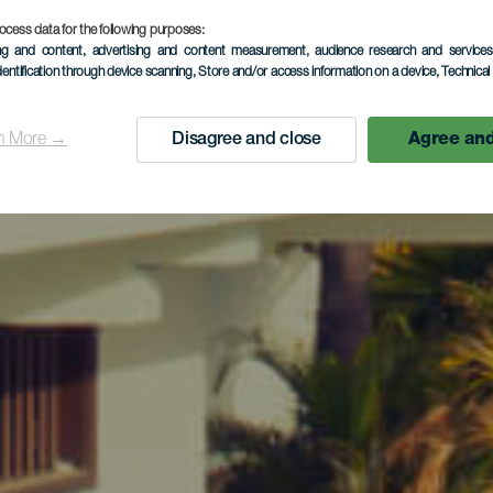
ocess data for the following purposes:
ing and content, advertising and content measurement, audience research and service
dentification through device scanning
, Store and/or access information on a device
, Technica
n More →
Disagree and close
Agree and