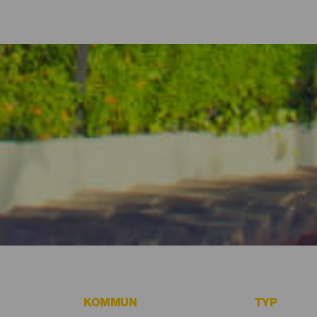
 lägenheter på La Gomera
ter en bra dag eller om att göra absolut ingenting, erbjuder La Gomer
 alla bekvämligheter för dem som föredrar att njuta av allt som ö
alternativen på La Gomera.
KOMMUN
TYP