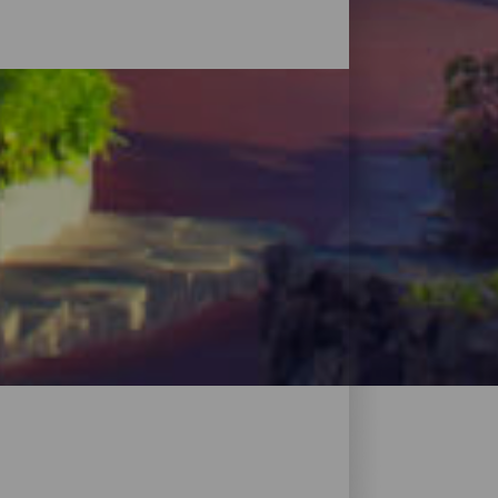
a hotell, lantliga hus mitt i naturen,
n har att erbjuda utan att behöva offra