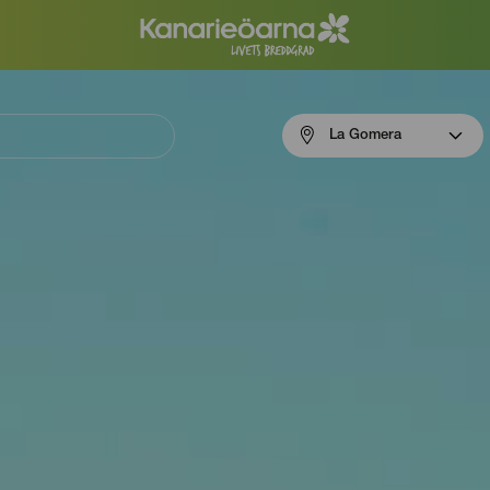
Menú
La Gomera
navigation
La
Gomera