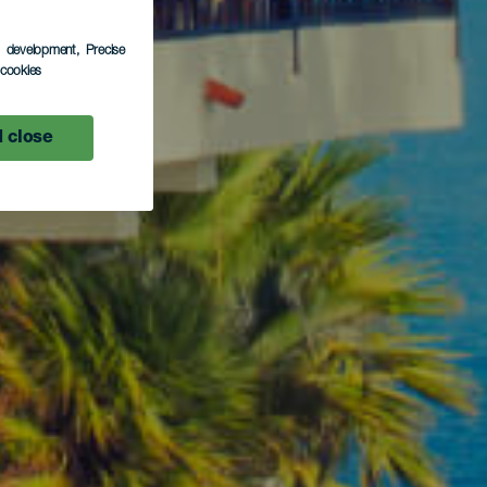
s development
, Precise
l cookies
 close