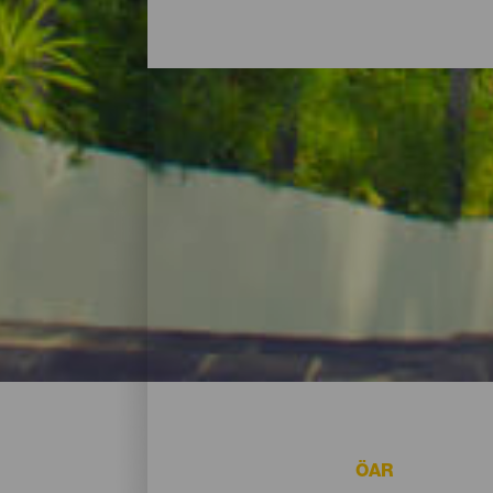
Hotell, lantliga hus och
Vare sig det handlar om att vila upp sig ef
semesterboenden och kustnära boenden med
stranden. Hitta några av de bästa boende
ÖAR