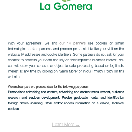
With your agreement, we and
our 14 partners
use cookies or similar
technologies to store, access, and process personal data like your visit on this
website, IP addresses and cookie identifiers. Some partners do not ask for your
consent to process your data and rely on their legitimate business interest. You
can withdraw your consent or object to data processing based on legitimate
interest at any time by clicking on “Learn More” or in our Privacy Policy on this
website.
We and our partners process data for the following purposes:
Personalised advertising and content, advertising and content measurement, audience
research and services development
, Precise geolocation data, and identification
through device scanning
, Store and/or access information on a device
, Technical
cookies
Learn More →