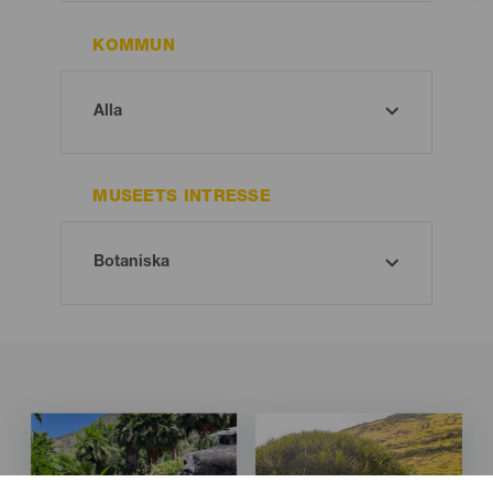
KOMMUN
MUSEETS INTRESSE
Imagen
Imagen
Imagen
Imagen
Listado
Listado