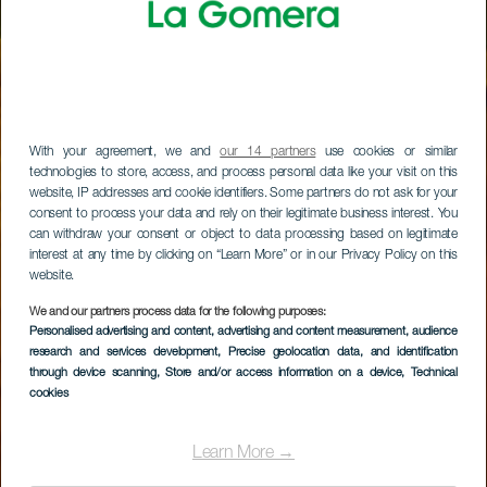
With your agreement, we and
our 14 partners
use cookies or similar
technologies to store, access, and process personal data like your visit on this
website, IP addresses and cookie identifiers. Some partners do not ask for your
consent to process your data and rely on their legitimate business interest. You
can withdraw your consent or object to data processing based on legitimate
interest at any time by clicking on “Learn More” or in our Privacy Policy on this
website.
We and our partners process data for the following purposes:
Personalised advertising and content, advertising and content measurement, audience
research and services development
, Precise geolocation data, and identification
through device scanning
, Store and/or access information on a device
, Technical
cookies
Learn More →