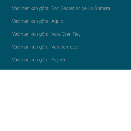
Vad man kan göra i San Sebastián de La Gomera
Vad man kan göra i Agulo
Vad man kan göra i Valle Gran Rey
Vad man kan göra i Vallehermoso
Vad man kan göra i Alajeró
Vad man kan göra i Hermigua
ATT SE OCH GÖRA
Pittoreska platser på La Gomera