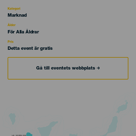
Kategori
Categoría
Marknad
del
evento
Ålder
Edad
För Alla Åldrar
Recomendada
Pris
Detta event är gratis
Gå till eventets webbplats
LA GOMERA