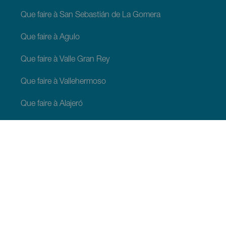
Que faire à San Sebastián de La Gomera
Que faire à Agulo
Que faire à Valle Gran Rey
Que faire à Vallehermoso
Que faire à Alajeró
Que faire à Hermigua
À VOIR ET À FAIRE
Lieux de charme de La Gomera