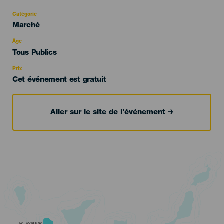
Catégorie
Categoría
Marché
del
evento
Âge
Edad
Tous Publics
Recomendada
Prix
Cet événement est gratuit
Aller sur le site de l’événement
LA GOMERA