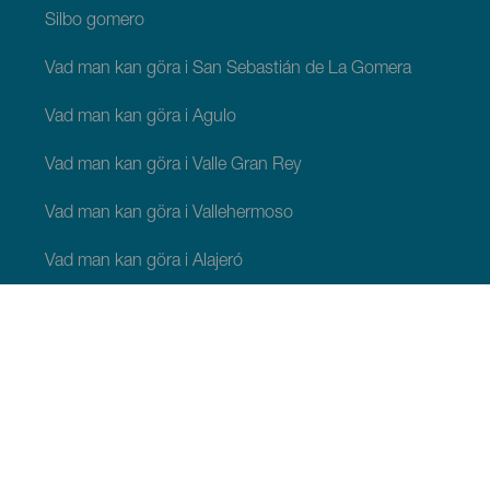
Silbo gomero
Vad man kan göra i San Sebastián de La Gomera
Vad man kan göra i Agulo
Vad man kan göra i Valle Gran Rey
Vad man kan göra i Vallehermoso
Vad man kan göra i Alajeró
Vad man kan göra i Hermigua
ATT SE OCH GÖRA