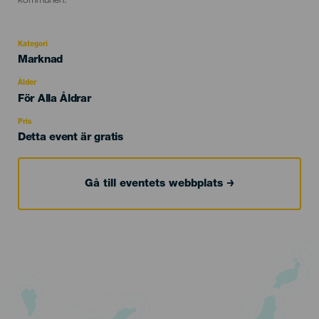
kommunen.
Kategori
Categoría
Marknad
del
evento
Ålder
Edad
För Alla Åldrar
Recomendada
Pris
Detta event är gratis
Gå till eventets webbplats