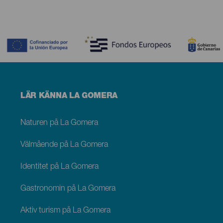
Contenido
Menú
LÄR KÄNNA LA GOMERA
footer
La
Gomera
Naturen på La Gomera
Välmående på La Gomera
Identitet på La Gomera
Gastronomin på La Gomera
Aktiv turism på La Gomera