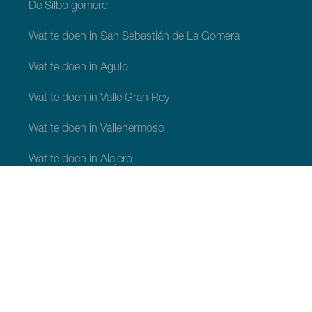
De Silbo gomero
Wat te doen in San Sebastián de La Gomera
Wat te doen in Agulo
Wat te doen in Valle Gran Rey
Wat te doen in Vallehermoso
Wat te doen in Alajeró
Wat te doen in Hermigua
WAT TE ZIEN EN TE DOEN
Plaatsen met charme van La Gomera