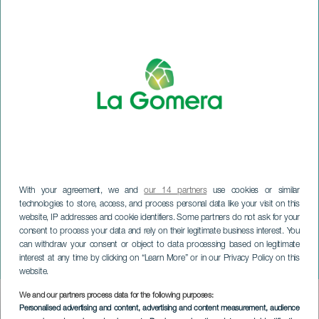
With your agreement, we and
our 14 partners
use cookies or similar
technologies to store, access, and process personal data like your visit on this
website, IP addresses and cookie identifiers. Some partners do not ask for your
LA GOMERA
consent to process your data and rely on their legitimate business interest. You
Valle Gran Rey
can withdraw your consent or object to data processing based on legitimate
interest at any time by clicking on “Learn More” or in our Privacy Policy on this
Boekenweek
website.
We and our partners process data for the following purposes:
Imagen
Personalised advertising and content, advertising and content measurement, audience
Listado