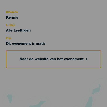
Categorie
Categoría
Kermis
del
evento
Leeftijd
Edad
Alle Leeftijden
Recomendada
Prijs
Dit evenement is gratis
Naar de website van het evenement