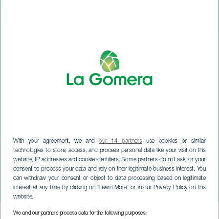
With your agreement, we and
our 14 partners
use cookies or similar
technologies to store, access, and process personal data like your visit on this
LA GOMERA
website, IP addresses and cookie identifiers. Some partners do not ask for your
Konferens om arkeologi
consent to process your data and rely on their legitimate business interest. You
och hantverk i
can withdraw your consent or object to data processing based on legitimate
interest at any time by clicking on “Learn More” or in our Privacy Policy on this
Vallehermoso
website.
We and our partners process data for the following purposes:
Imagen