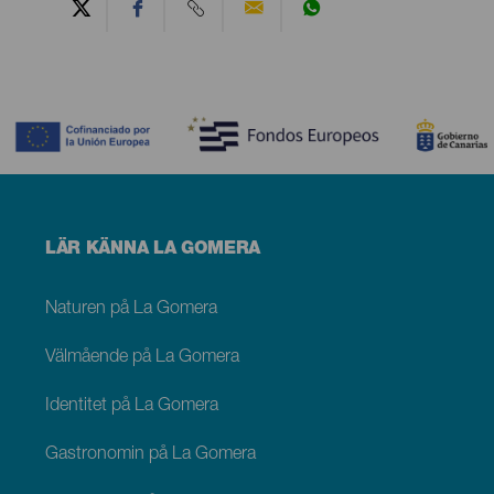
Contenido
Menú
LÄR KÄNNA LA GOMERA
footer
La
Gomera
Naturen på La Gomera
Välmående på La Gomera
Identitet på La Gomera
Gastronomin på La Gomera