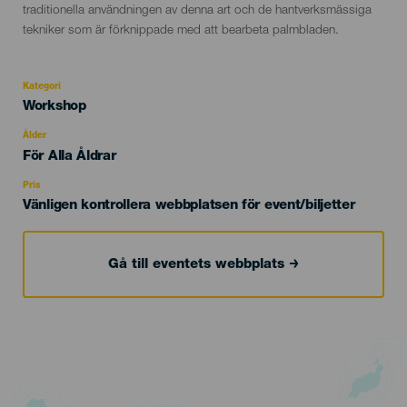
traditionella användningen av denna art och de hantverksmässiga
tekniker som är förknippade med att bearbeta palmbladen.
Kategori
Categoría
Workshop
del
evento
Ålder
Edad
För Alla Åldrar
Recomendada
Pris
Vänligen kontrollera webbplatsen för event/biljetter
Gå till eventets webbplats