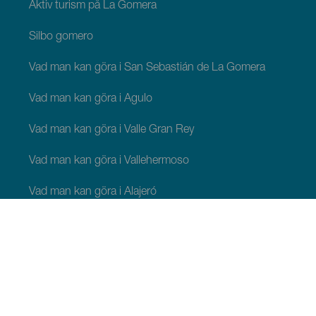
Aktiv turism på La Gomera
Silbo gomero
Vad man kan göra i San Sebastián de La Gomera
Vad man kan göra i Agulo
Vad man kan göra i Valle Gran Rey
Vad man kan göra i Vallehermoso
Vad man kan göra i Alajeró
Vad man kan göra i Hermigua
ATT SE OCH GÖRA