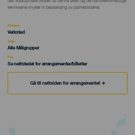
den tradisjonelle bruken av denne arten og de håndverksmessige
teknikkene knyttet til bearbeiding av palmebladene.
Kategori
Categoría
Verksted
del
evento
Alder
Edad
Alle Målgrupper
Recomendada
Pris
Se nettstedet for arrangementer/billetter
Gå til nettsiden for arrangementet