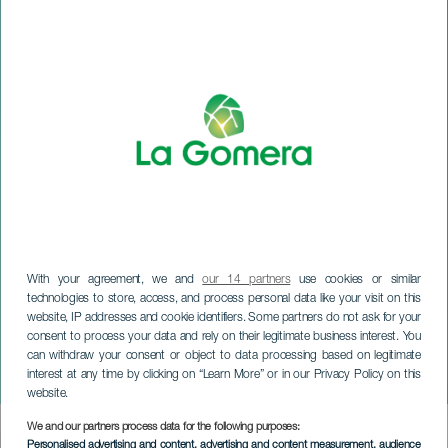
With your agreement, we and
our 14 partners
use cookies or similar
technologies to store, access, and process personal data like your visit on this
LA GOMERA
website, IP addresses and cookie identifiers. Some partners do not ask for your
Arkeologi- og
consent to process your data and rely on their legitimate business interest. You
håndverkskonferanse i
can withdraw your consent or object to data processing based on legitimate
interest at any time by clicking on “Learn More” or in our Privacy Policy on this
Vallehermoso
website.
We and our partners process data for the following purposes:
Imagen
Personalised advertising and content, advertising and content measurement, audience