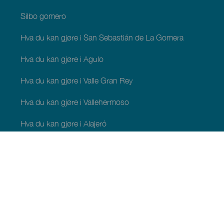
Silbo gomero
Hva du kan gjøre i San Sebastián de La Gomera
Hva du kan gjøre i Agulo
Hva du kan gjøre i Valle Gran Rey
Hva du kan gjøre i Vallehermoso
Hva du kan gjøre i Alajeró
Hva du kan gjøre i Hermigua
HVA DU KAN SE OG GJØRE