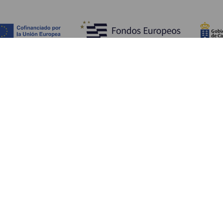
ATT SE OCH GÖRA
Pittoreska platser på La Gomera
Vandringsleder på La Gomera
Stränder på La Gomera
Museer och platser av turistintresse
Fritids- och nöjescenter på La Gomera