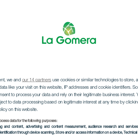
ent, we and
our 14 partners
use cookies or similar technologies to store,
ne i konsert
ata like your visit on this website, IP addresses and cookie identifiers. 
onsent to process your data and rely on their legitimate business interest
ject to data processing based on legitimate interest at any time by click
olicy on this website.
ocess data for the following purposes:
ing and content, advertising and content measurement, audience research and service
EVENEMANGET HÅLLS
dentification through device scanning
, Store and/or access information on a device
, Technica