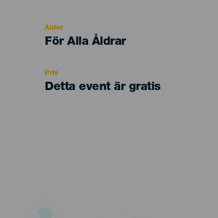
del
evento
Ålder
Edad
För Alla Åldrar
Recomendada
Pris
Detta event är gratis