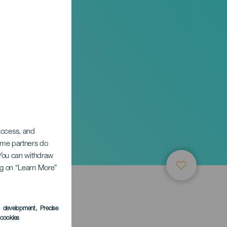
 access, and
Some partners do
. You can withdraw
ing on “Learn More”
s development
, Precise
l cookies