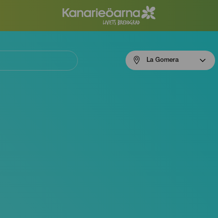
Menú
La Gomera
navigation
La
Gomera