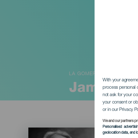
LA GOMERA
With your agreem
James Kli
process personal d
not ask for your c
your consent or ob
or in our Privacy P
We and our partners pr
Personalised advertis
Imagen
geolocation data, and i
Listado