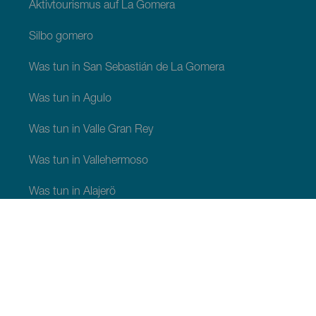
Aktivtourismus auf La Gomera
Silbo gomero
Was tun in San Sebastián de La Gomera
Was tun in Agulo
Was tun in Valle Gran Rey
Was tun in Vallehermoso
Was tun in Alajerö
Was tun in Hermigua
SEHEN UND ERLEBEN