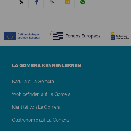
Contenido
Menú
LA GOMERA KENNENLERNEN
footer
La
Gomera
Natur auf La Gomera
Wohlbefinden auf La Gomera
Identität von La Gomera
Gastronomie auf La Gomera