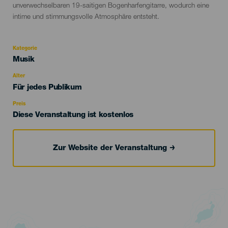
unverwechselbaren 19-saitigen Bogenharfengitarre, wodurch eine
intime und stimmungsvolle Atmosphäre entsteht.
Kategorie
Categoría
Musik
del
evento
Alter
Edad
Für jedes Publikum
Recomendada
Preis
Diese Veranstaltung ist kostenlos
Zur Website der Veranstaltung