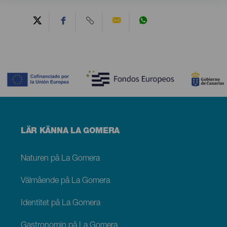
Contenido
Menú
LÄR KÄNNA LA GOMERA
footer
La
Gomera
Naturen på La Gomera
Välmående på La Gomera
Identitet på La Gomera
Gastronomin på La Gomera