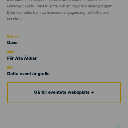
innovation och erbjuder en mosaik av stilar där dans blir ett
universellt språk. Med fri entré och ett noggrant utvalt program
lyfter festivalen fram La Gomeras engagemang för kultur och
scenkonst.
Kategori
Categoría
Dans
del
evento
Ålder
Edad
För Alla Åldrar
Recomendada
Pris
Detta event är gratis
Gå till eventets webbplats