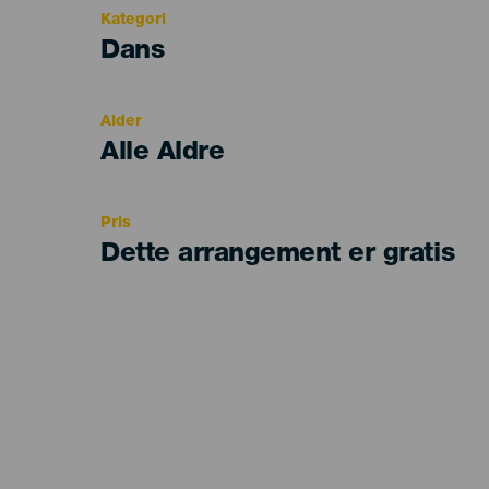
Kategori
Categoría
Dans
del
evento
Alder
Edad
Alle Aldre
Recomendada
Pris
Dette arrangement er gratis