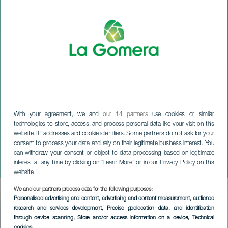
With your agreement, we and
our 14 partners
use cookies or similar
technologies to store, access, and process personal data like your visit on this
website, IP addresses and cookie identifiers. Some partners do not ask for your
consent to process your data and rely on their legitimate business interest. You
can withdraw your consent or object to data processing based on legitimate
LA GOMERA
interest at any time by clicking on “Learn More” or in our Privacy Policy on this
Chinyero-konferensen
website.
We and our partners process data for the following purposes:
Imagen
Personalised advertising and content, advertising and content measurement, audience
Listado
research and services development
, Precise geolocation data, and identification
through device scanning
, Store and/or access information on a device
, Technical
cookies