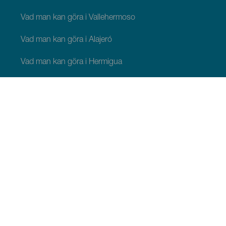
Vad man kan göra i Vallehermoso
Vad man kan göra i Alajeró
Vad man kan göra i Hermigua
ATT SE OCH GÖRA
Pittoreska platser på La Gomera
Vandringsleder på La Gomera
Stränder på La Gomera
Museer och platser av turistintresse