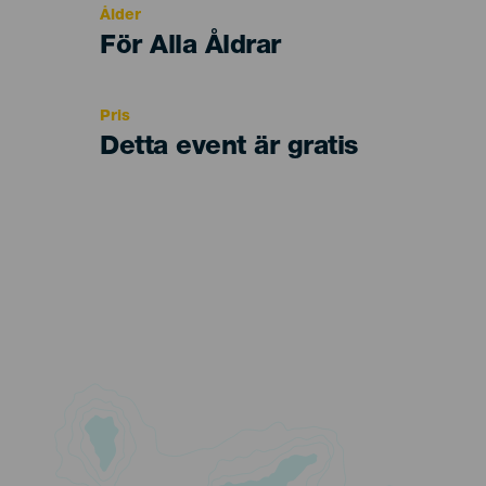
Ålder
Edad
För Alla Åldrar
Recomendada
Pris
Detta event är gratis