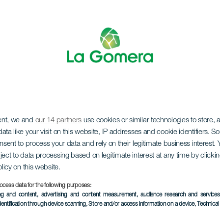
ent, we and
our 14 partners
use cookies or similar technologies to store,
stora apotheosparad
ata like your visit on this website, IP addresses and cookie identifiers. 
onsent to process your data and rely on their legitimate business interest
ject to data processing based on legitimate interest at any time by click
olicy on this website.
ocess data for the following purposes:
ing and content, advertising and content measurement, audience research and service
dentification through device scanning
, Store and/or access information on a device
, Technica
EVENEMANGET HÅLLS