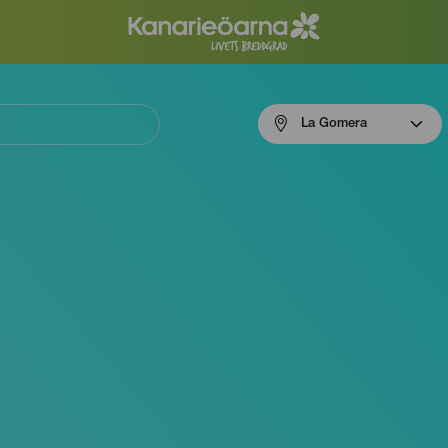
Menú
La Gomera
navigation
La
Gomera