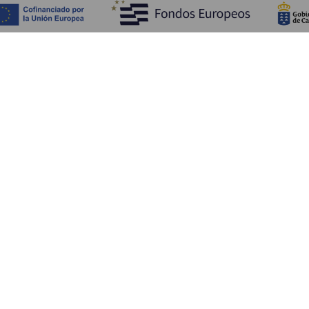
ATT SE OCH GÖRA
Pittoreska platser på La Gomera
Vandringsleder på La Gomera
Stränder på La Gomera
Museer och platser av turistintresse
Fritids- och nöjescenter på La Gomera
Utsiktsplatser på La Gomera