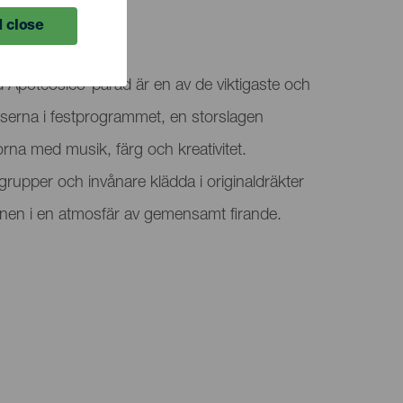
 close
 Apoteósico-parad är en av de viktigaste och
lserna i festprogrammet, en storslagen
orna med musik, färg och kreativitet.
rupper och invånare klädda i originaldräkter
n i en atmosfär av gemensamt firande.