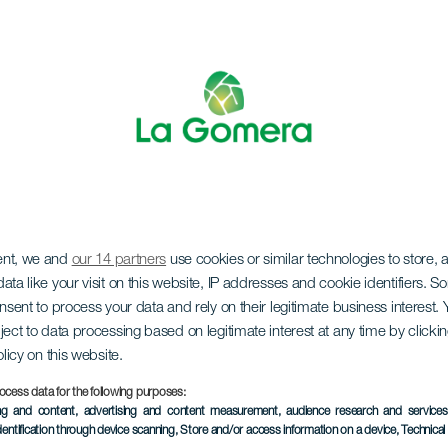
ent, we and
our 14 partners
use cookies or similar technologies to store,
store apoteosepara
ata like your visit on this website, IP addresses and cookie identifiers. 
onsent to process your data and rely on their legitimate business interest
ject to data processing based on legitimate interest at any time by click
olicy on this website.
ocess data for the following purposes:
ing and content, advertising and content measurement, audience research and service
TIDLIGERE EVENTS
dentification through device scanning
, Store and/or access information on a device
, Technica