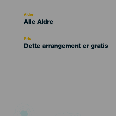
del
evento
Alder
Edad
Alle Aldre
Recomendada
Pris
Dette arrangement er gratis