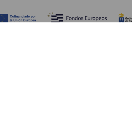
TING, MAN BØR SE OG FORETAGE SIG
Charmerende steder på La Gomera
Stier på La Gomera
Strande på La Gomera
Museer og seværdigheder
Fritidscentre på La Gomera