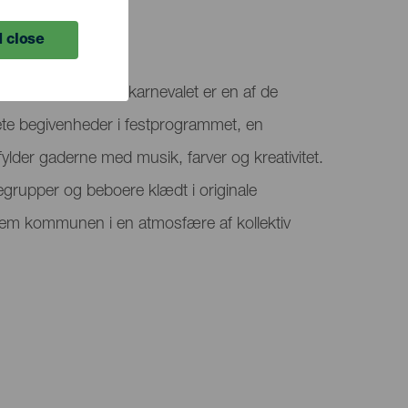
 close
de under Alajeró-karnevalet er en af de
ete begivenheder i festprogrammet, en
fylder gaderne med musik, farver og kreativitet.
grupper og beboere klædt i originale
em kommunen i en atmosfære af kollektiv