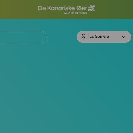
Menú
La Gomera
navigation
La
Gomera