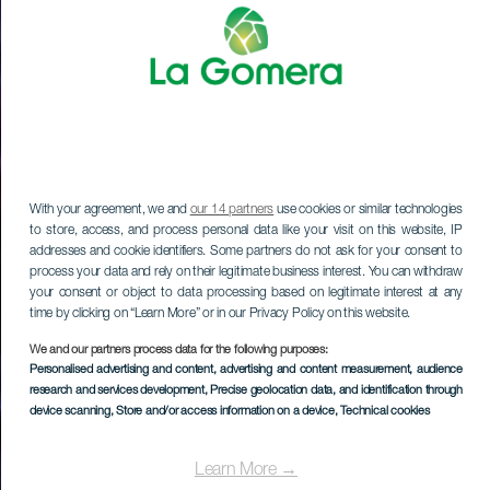
With your agreement, we and
our 14 partners
use cookies or similar technologies
to store, access, and process personal data like your visit on this website, IP
addresses and cookie identifiers. Some partners do not ask for your consent to
process your data and rely on their legitimate business interest. You can withdraw
your consent or object to data processing based on legitimate interest at any
time by clicking on “Learn More” or in our Privacy Policy on this website.
We and our partners process data for the following purposes:
Personalised advertising and content, advertising and content measurement, audience
research and services development
, Precise geolocation data, and identification through
device scanning
, Store and/or access information on a device
, Technical cookies
Learn More →