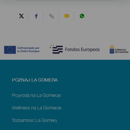
Contenido
Menú
POZNAJ LA GOMERA
footer
La
Gomera
Przyroda na La Gomerze
Wellness na La Gomerze
Tożsamość La Gomery