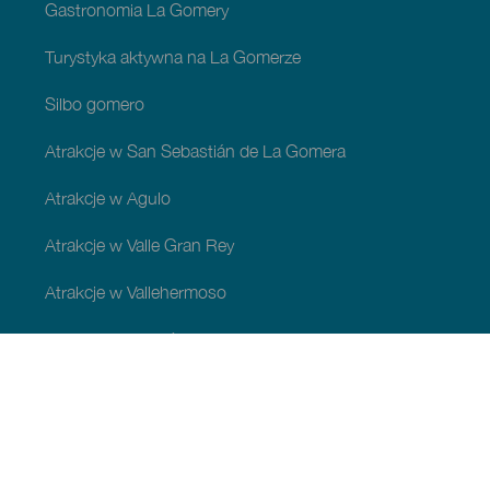
Gastronomia La Gomery
Turystyka aktywna na La Gomerze
Silbo gomero
Atrakcje w San Sebastián de La Gomera
Atrakcje w Agulo
Atrakcje w Valle Gran Rey
Atrakcje w Vallehermoso
Atrakcje w Alajeró
Atrakcje w gminie Hermigua