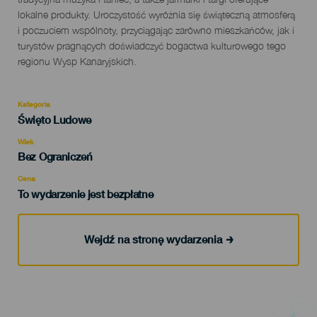
lokalne produkty. Uroczystość wyróżnia się świąteczną atmosferą
i poczuciem wspólnoty, przyciągając zarówno mieszkańców, jak i
turystów pragnących doświadczyć bogactwa kulturowego tego
regionu Wysp Kanaryjskich.
Kategoria
Categoría
Święto Ludowe
del
evento
Wiek
Edad
Bez Ograniczeń
Recomendada
Cena
To wydarzenie jest bezpłatne
Wejdź na stronę wydarzenia