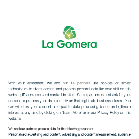
With your agreement, we and
our 14 partners
use cookies or similar
technologies to store, access, and process personal data like your visit on this
website, IP addresses and cookie identifiers. Some partners do not ask for your
LA GOMERA
consent to process your data and rely on their legitimate business interest. You
Tydzień Wina w
can withdraw your consent or object to data processing based on legitimate
interest at any time by clicking on “Learn More” or in our Privacy Policy on this
Vallehermoso
website.
We and our partners process data for the following purposes:
Imagen
Personalised advertising and content, advertising and content measurement, audience
Listado