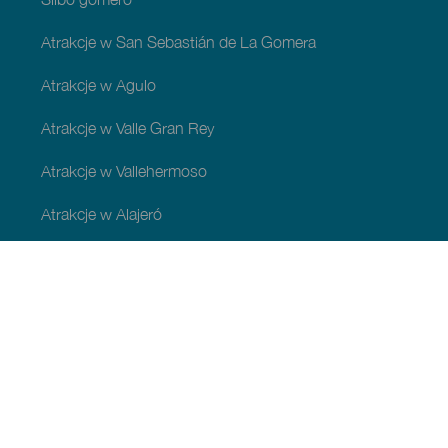
Atrakcje w San Sebastián de La Gomera
Atrakcje w Agulo
Atrakcje w Valle Gran Rey
Atrakcje w Vallehermoso
Atrakcje w Alajeró
Atrakcje w gminie Hermigua
ATRAKCJE I ZWIEDZANIE
Urokliwe miejsca na La Gomerze