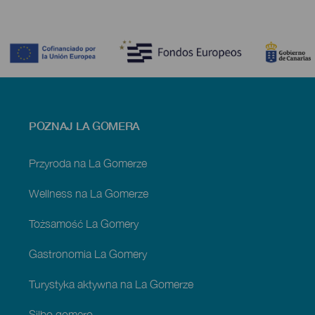
Contenido
Menú
POZNAJ LA GOMERA
footer
La
Gomera
Przyroda na La Gomerze
Wellness na La Gomerze
Tożsamość La Gomery
Gastronomia La Gomery
Turystyka aktywna na La Gomerze
Silbo gomero