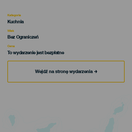
Kategoria
Categoría
Kuchnia
del
evento
Wiek
Edad
Bez Ograniczeń
Recomendada
Cena
To wydarzenie jest bezpłatne
Wejdź na stronę wydarzenia