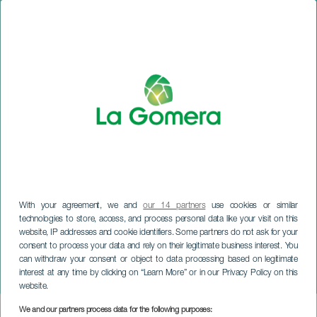
With your agreement, we and
our 14 partners
use cookies or similar
technologies to store, access, and process personal data like your visit on this
website, IP addresses and cookie identifiers. Some partners do not ask for your
LA GOMERA
consent to process your data and rely on their legitimate business interest. You
„NOON”: Festiwal Muzyki
can withdraw your consent or object to data processing based on legitimate
interest at any time by clicking on “Learn More” or in our Privacy Policy on this
Klasycznej i Współczesnej
website.
We and our partners process data for the following purposes:
Imagen