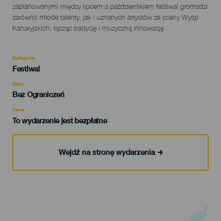
zaplanowanymi między lipcem a październikiem festiwal gromadzi
zarówno młode talenty, jak i uznanych artystów ze sceny Wysp
Kanaryjskich, łącząc tradycję i muzyczną innowację.
Kategoria
Categoría
Festiwal
del
evento
Wiek
Edad
Bez Ograniczeń
Recomendada
Cena
To wydarzenie jest bezpłatne
Wejdź na stronę wydarzenia