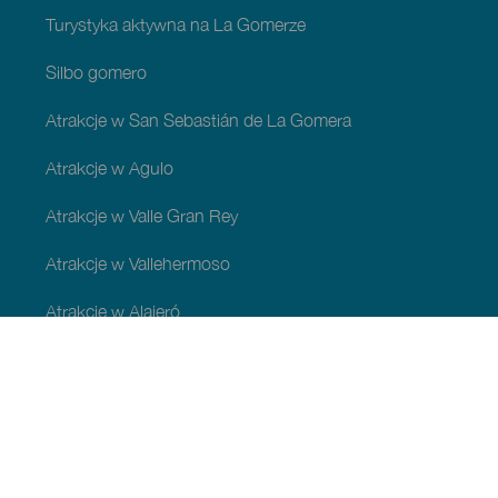
Turystyka aktywna na La Gomerze
Silbo gomero
Atrakcje w San Sebastián de La Gomera
Atrakcje w Agulo
Atrakcje w Valle Gran Rey
Atrakcje w Vallehermoso
Atrakcje w Alajeró
Atrakcje w gminie Hermigua
ATRAKCJE I ZWIEDZANIE