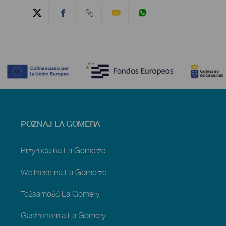
Contenido
Menú
POZNAJ LA GOMERA
footer
La
Gomera
Przyroda na La Gomerze
Wellness na La Gomerze
Tożsamość La Gomery
Gastronomia La Gomery