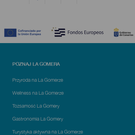
Contenido
Menú
POZNAJ LA GOMERA
footer
La
Gomera
Przyroda na La Gomerze
Wellness na La Gomerze
Tożsamość La Gomery
Gastronomia La Gomery
Turystyka aktywna na La Gomerze