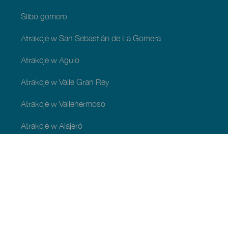
Silbo gomero
Atrakcje w San Sebastián de La Gomera
Atrakcje w Agulo
Atrakcje w Valle Gran Rey
Atrakcje w Vallehermoso
Atrakcje w Alajeró
Atrakcje w gminie Hermigua
ATRAKCJE I ZWIEDZANIE