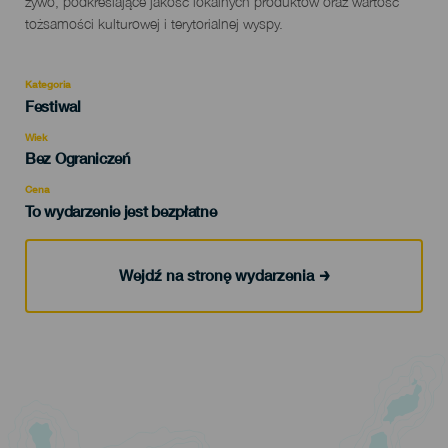
żywo, podkreślające jakość lokalnych produktów oraz wartość
tożsamości kulturowej i terytorialnej wyspy.
Kategoria
Categoría
Festiwal
del
evento
Wiek
Edad
Bez Ograniczeń
Recomendada
Cena
To wydarzenie jest bezpłatne
Wejdź na stronę wydarzenia