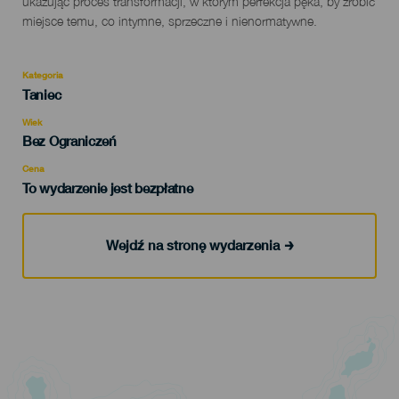
ukazując proces transformacji, w którym perfekcja pęka, by zrobić
miejsce temu, co intymne, sprzeczne i nienormatywne.
Kategoria
Categoría
Taniec
del
evento
Wiek
Edad
Bez Ograniczeń
Recomendada
Cena
To wydarzenie jest bezpłatne
Wejdź na stronę wydarzenia