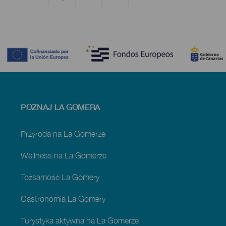
Contenido
Menú
POZNAJ LA GOMERA
footer
La
Gomera
Przyroda na La Gomerze
Wellness na La Gomerze
Tożsamość La Gomery
Gastronomia La Gomery
Turystyka aktywna na La Gomerze