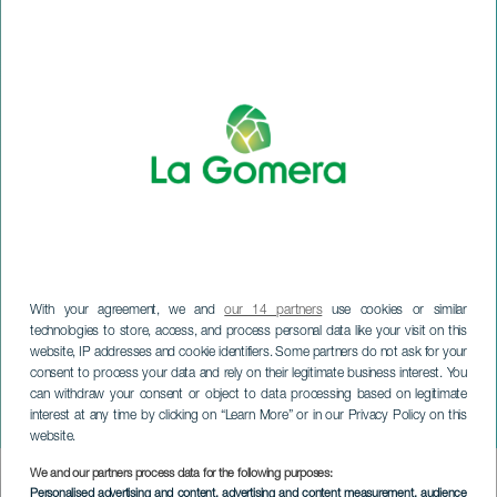
With your agreement, we and
our 14 partners
use cookies or similar
technologies to store, access, and process personal data like your visit on this
website, IP addresses and cookie identifiers. Some partners do not ask for your
LA GOMERA
consent to process your data and rely on their legitimate business interest. You
Dekonstrukcja piękna we
can withdraw your consent or object to data processing based on legitimate
interest at any time by clicking on “Learn More” or in our Privacy Policy on this
mnie
website.
We and our partners process data for the following purposes:
Imagen
Personalised advertising and content, advertising and content measurement, audience