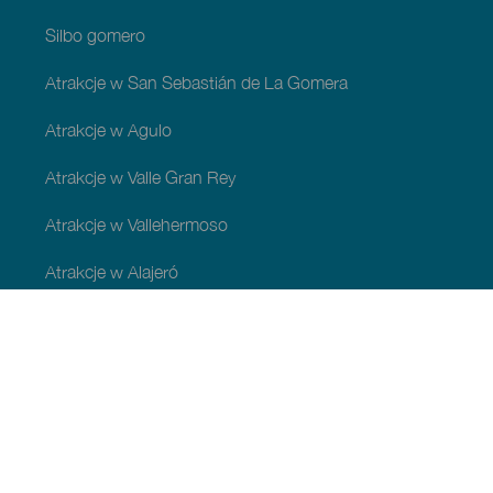
Silbo gomero
Atrakcje w San Sebastián de La Gomera
Atrakcje w Agulo
Atrakcje w Valle Gran Rey
Atrakcje w Vallehermoso
Atrakcje w Alajeró
Atrakcje w gminie Hermigua
ATRAKCJE I ZWIEDZANIE