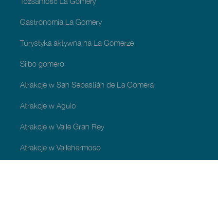
Tożsamość La Gomery
Gastronomia La Gomery
Turystyka aktywna na La Gomerze
Silbo gomero
Atrakcje w San Sebastián de La Gomera
Atrakcje w Agulo
Atrakcje w Valle Gran Rey
Atrakcje w Vallehermoso
Atrakcje w Alajeró
Atrakcje w gminie Hermigua