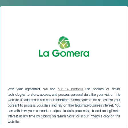
With your agreement, we and
our 14 partners
use cookies or similar
technologies to store, access, and process personal data like your visit on this
website, IP addresses and cookie identifiers. Some partners do not ask for your
LA GOMERA
consent to process your data and rely on their legitimate business interest. You
Catarte w winnicy Altos de
can withdraw your consent or object to data processing based on legitimate
interest at any time by clicking on “Learn More” or in our Privacy Policy on this
Chipude
website.