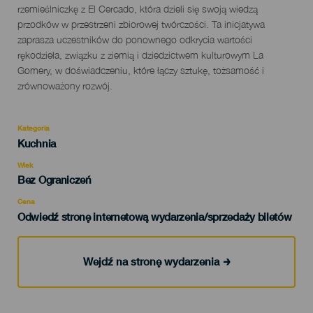
rzemieślniczkę z El Cercado, która dzieli się swoją wiedzą
przodków w przestrzeni zbiorowej twórczości. Ta inicjatywa
zaprasza uczestników do ponownego odkrycia wartości
rękodzieła, związku z ziemią i dziedzictwem kulturowym La
Gomery, w doświadczeniu, które łączy sztukę, tożsamość i
zrównoważony rozwój.
Kategoria
Categoría
Kuchnia
del
evento
Wiek
Edad
Bez Ograniczeń
Recomendada
Cena
Odwiedź stronę internetową wydarzenia/sprzedaży biletów
Wejdź na stronę wydarzenia