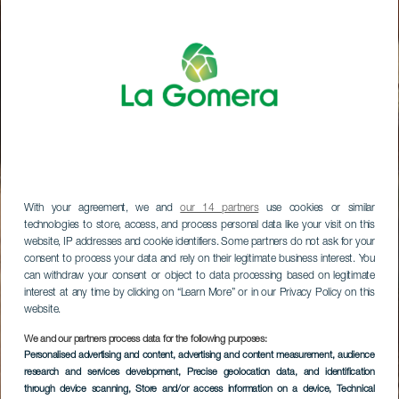
With your agreement, we and
our 14 partners
use cookies or similar
technologies to store, access, and process personal data like your visit on this
website, IP addresses and cookie identifiers. Some partners do not ask for your
consent to process your data and rely on their legitimate business interest. You
can withdraw your consent or object to data processing based on legitimate
interest at any time by clicking on “Learn More” or in our Privacy Policy on this
website.
We and our partners process data for the following purposes:
Personalised advertising and content, advertising and content measurement, audience
research and services development
, Precise geolocation data, and identification
through device scanning
, Store and/or access information on a device
, Technical