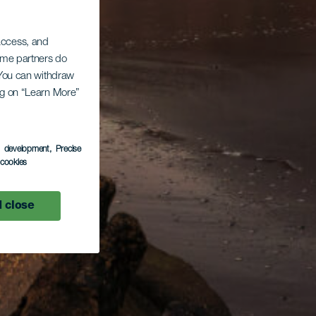
 access, and
Some partners do
. You can withdraw
ing on “Learn More”
s development
, Precise
l cookies
 close