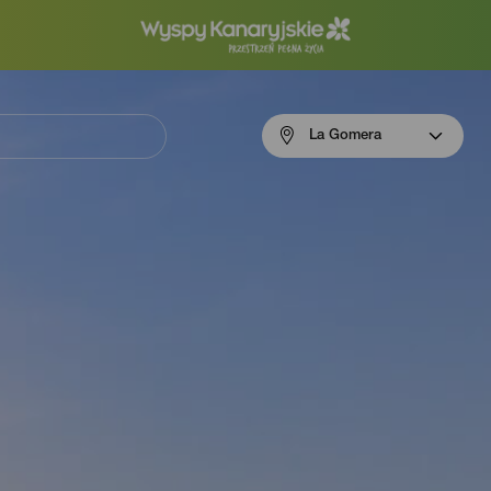
Menú
La Gomera
navigation
La
Gomera