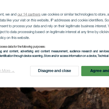
ent, we and
our 14 partners
use cookies or similar technologies to store,
ata like your visit on this website, IP addresses and cookie identifiers. 
onsent to process your data and rely on their legitimate business interest
ject to data processing based on legitimate interest at any time by click
olicy on this website.
ocess data for the following purposes:
ing and content, advertising and content measurement, audience research and service
dentification through device scanning
, Store and/or access information on a device
, Technica
n More →
Disagree and close
Agree and