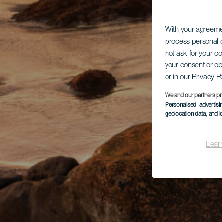
With your agreem
process personal d
not ask for your c
your consent or ob
or in our Privacy P
We and our partners pr
Personalised advertis
geolocation data, and i
Lear