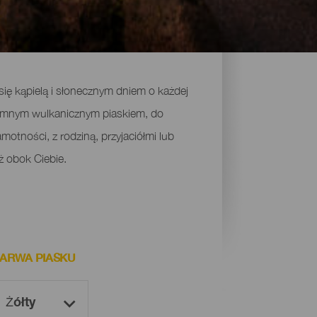
się kąpielą i słonecznym dniem o każdej
ciemnym wulkanicznym piaskiem, do
otności, z rodziną, przyjaciółmi lub
ż obok Ciebie.
ARWA PIASKU