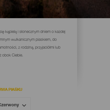
się kąpielą i słonecznym dniem o każdej
ciemnym wulkanicznym piaskiem, do
otności, z rodziną, przyjaciółmi lub
ż obok Ciebie.
RWA PIASKU