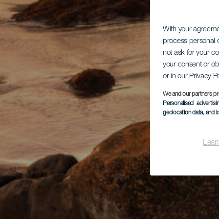
With your agreem
process personal d
not ask for your c
your consent or ob
or in our Privacy P
We and our partners pr
Personalised advertis
geolocation data, and i
Lear