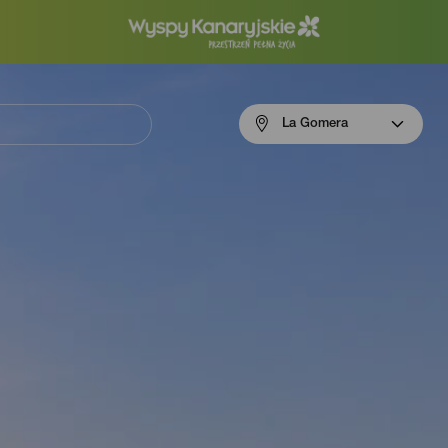
Menú
La Gomera
navigation
La
Gomera