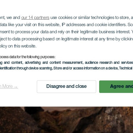
ent, we and
our 14 partners
use cookies or similar technologies to store,
ata like your visit on this website, IP addresses and cookie identifiers. 
onsent to process your data and rely on their legitimate business interest
ject to data processing based on legitimate interest at any time by click
olicy on this website.
ocess data for the following purposes:
ing and content, advertising and content measurement, audience research and service
dentification through device scanning
, Store and/or access information on a device
, Technica
n More →
Disagree and close
Agree and