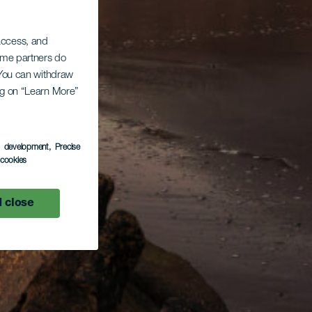
 access, and
Some partners do
. You can withdraw
ing on “Learn More”
s development
, Precise
l cookies
 close