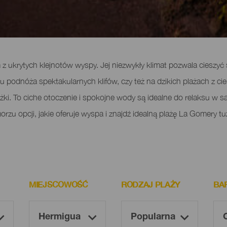
z ukrytych klejnotów wyspy. Jej niezwykły klimat pozwala cieszyć 
 u podnóża spektakularnych klifów, czy też na dzikich plażach z 
i. To ciche otoczenie i spokojne wody są idealne do relaksu w sam
zu opcji, jakie oferuje wyspa i znajdź idealną plażę La Gomery tu
MIEJSCOWOŚĆ
RODZAJ PLAŻY
BA