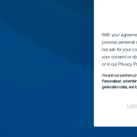
With your agreem
process personal d
not ask for your c
your consent or ob
or in our Privacy P
We and our partners pr
Personalised advertis
geolocation data, and i
Lear