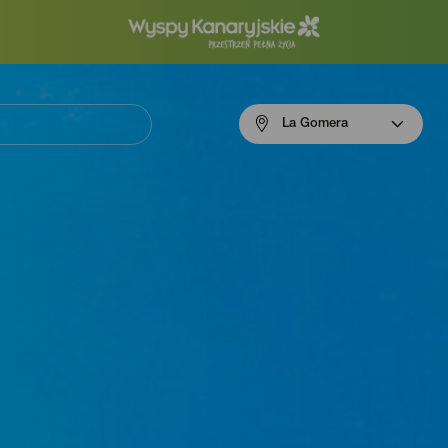
Menú
La Gomera
navigation
La
Gomera