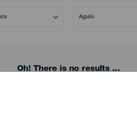
Oh! There is no results ...
Try again, you will surely find something you like