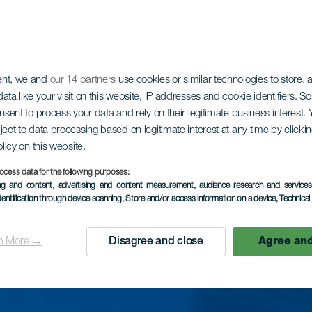
ent, we and
our 14 partners
use cookies or similar technologies to store,
ata like your visit on this website, IP addresses and cookie identifiers. 
onsent to process your data and rely on their legitimate business interest
ject to data processing based on legitimate interest at any time by click
olicy on this website.
ocess data for the following purposes:
ing and content, advertising and content measurement, audience research and service
dentification through device scanning
, Store and/or access information on a device
, Technica
n More →
Disagree and close
Agree and