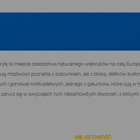
enie na La Gomerze
yfę to miejsce dziedzictwa naturalnego wielorybów na całą Europę
ferują możliwość poznania z szacunkiem, ale z bliska, delfinów but
ych i grindwali krótkopłetwych, jednego z gatunków, które żyją w 
zanurz się w zwyczajach tych niesamowitych stworzeń, z którymi 
MIEJSCOWOŚĆ