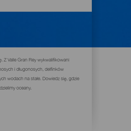
. Z Valle Gran Rey wykwalifikowani
lonosych i długonosych, delfinków
tych wodach na stałe. Dowiedz się, gdzie
dzielimy oceany.