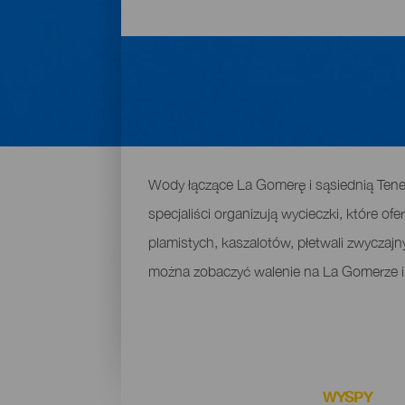
Gdzie można zobaczyć wal
Wody łączące La Gomerę i sąsiednią Tener
specjaliści organizują wycieczki, które o
plamistych, kaszalotów, płetwali zwyczajn
można zobaczyć walenie na La Gomerze i 
WYSPY