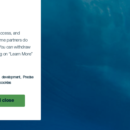
 access, and
Some partners do
. You can withdraw
ing on “Learn More”
s development
, Precise
l cookies
 close