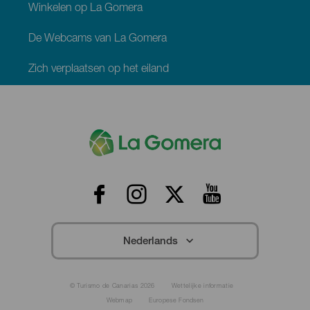
Winkelen op La Gomera
De Webcams van La Gomera
Zich verplaatsen op het eiland
Menú
Redes
Footer
La
Gomera
Nederlands
Menú
© Turismo de Canarias 2026
Wettelijke informatie
Legal
Webmap
Europese Fondsen
Footer