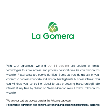
WAT TE ZIEN EN TE DOEN
Plaatsen met charme van La Gomera
Wandelpaden van La Gomera
Stranden van La Gomera
Musea en bezienswaardigheden
With your agreement, we and
our 14 partners
use cookies or similar
Recreatiecentra op La Gomera
technologies to store, access, and process personal data like your visit on this
website, IP addresses and cookie identifiers. Some partners do not ask for your
consent to process your data and rely on their legitimate business interest. You
Uitzichtpunten op La Gomera
can withdraw your consent or object to data processing based on legitimate
interest at any time by clicking on “Learn More” or in our Privacy Policy on this
Duikplaatsen op La Gomera
website.
We and our partners process data for the following purposes:
Natuurgebieden van La Gomera
Personalised advertising and content, advertising and content measurement, audience