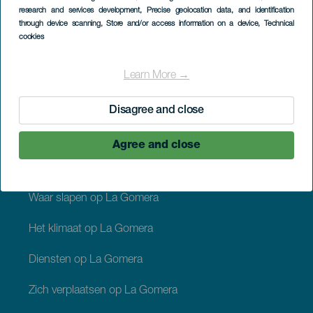
research and services development
, Precise geolocation data, and identification
Walvissen spotten
through device scanning
, Store and/or access information on a device
, Technical
cookies
Recreatiecentra op La Gomera
Learn More →
Disagree and close
PRAKTISCHE INFORMATIE
Agree and close
Bereikbaarheid van La Gomera
Waar slapen op La Gomera
Het klimaat op La Gomera
Diensten op La Gomera
Zich verplaatsen op La Gomera