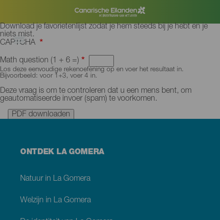
Overslaan
en
naar
de
De
Download je favorietenlijst zodat je hem steeds bij je hebt en je
inhoud
favorieten
niets mist.
gaan
downloaden
CAPTCHA
als
PDF
Math question (1 + 6 =)
Los deze eenvoudige rekenoefening op en voer het resultaat in.
Bijvoorbeeld: voor 1+3, voer 4 in.
Deze vraag is om te controleren dat u een mens bent, om
geautomatiseerde invoer (spam) te voorkomen.
Menú
ONTDEK LA GOMERA
footer
La
Gomera
Natuur in La Gomera
Welzijn in La Gomera