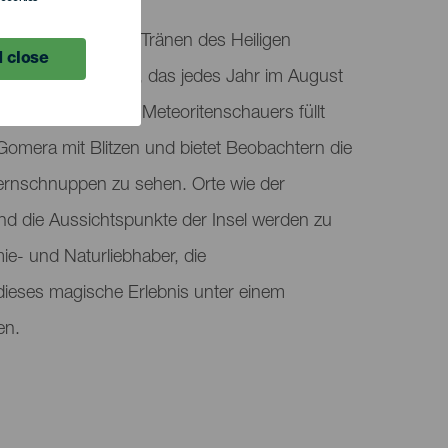
uer, bekannt als „Tränen des Heiligen
 close
onomisches Ereignis, das jedes Jahr im August
n den Nächten des Meteoritenschauers füllt
Gomera mit Blitzen und bietet Beobachtern die
Sternschnuppen zu sehen. Orte wie der
nd die Aussichtspunkte der Insel werden zu
ie- und Naturliebhaber, die
ses magische Erlebnis unter einem
en.