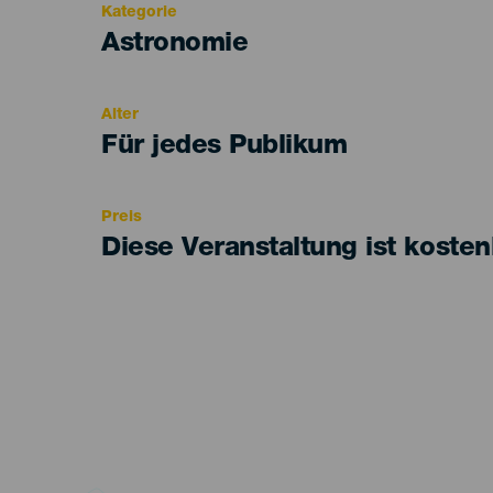
Kategorie
Categoría
Astronomie
del
evento
Alter
Edad
Für jedes Publikum
Recomendada
Preis
Diese Veranstaltung ist kosten