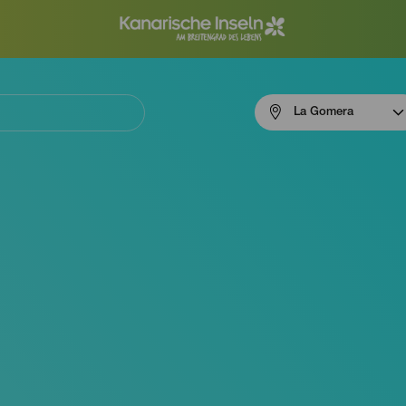
Menú
La Gomera
navigation
La
Gomera