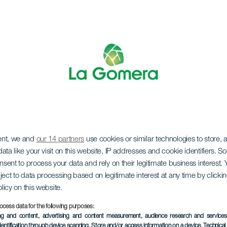
ent, we and
our 14 partners
use cookies or similar technologies to store,
gen - Perseiden
ata like your visit on this website, IP addresses and cookie identifiers. 
onsent to process your data and rely on their legitimate business interest
ject to data processing based on legitimate interest at any time by click
olicy on this website.
ocess data for the following purposes:
17 July bis 26 Augu
ing and content, advertising and content measurement, audience research and service
Localidad
Agulo
dentification through device scanning
, Store and/or access information on a device
, Technica