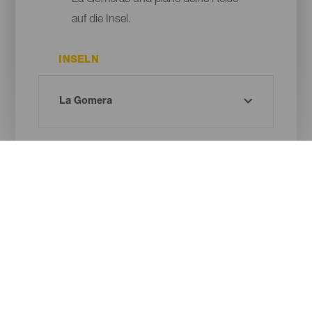
La Gomeras und plane deine Reise
auf die Insel.
INSELN
GEMEINDE
ART DES NATURRAUMS