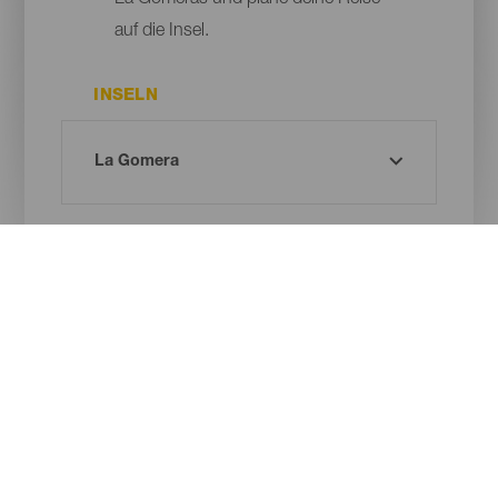
La Gomeras und plane deine Reise
auf die Insel.
INSELN
GEMEINDE
ART DES NATURRAUMS