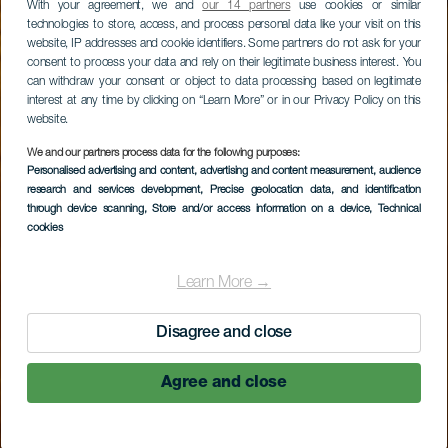
With your agreement, we and
our 14 partners
use cookies or similar
technologies to store, access, and process personal data like your visit on this
website, IP addresses and cookie identifiers. Some partners do not ask for your
consent to process your data and rely on their legitimate business interest. You
can withdraw your consent or object to data processing based on legitimate
interest at any time by clicking on “Learn More” or in our Privacy Policy on this
website.
We and our partners process data for the following purposes:
Personalised advertising and content, advertising and content measurement, audience
research and services development
, Precise geolocation data, and identification
through device scanning
, Store and/or access information on a device
, Technical
cookies
Learn More →
Disagree and close
Agree and close