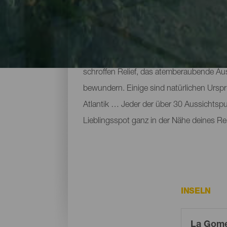
Die schönsten Aussichts
Der vulkanische Ursprung der Insel La Go
schroffen Relief, das atemberaubende Aus
bewundern. Einige sind natürlichen Ursp
Atlantik … Jeder der über 30 Aussichtsp
Lieblingsspot ganz in der Nähe deines Rei
INSELN