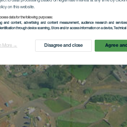
ject to data processing based on legitimate interest at any time by click
olicy on this website.
ocess data for the following purposes:
ing and content, advertising and content measurement, audience research and service
dentification through device scanning
, Store and/or access information on a device
, Technica
n More →
Disagree and close
Agree and