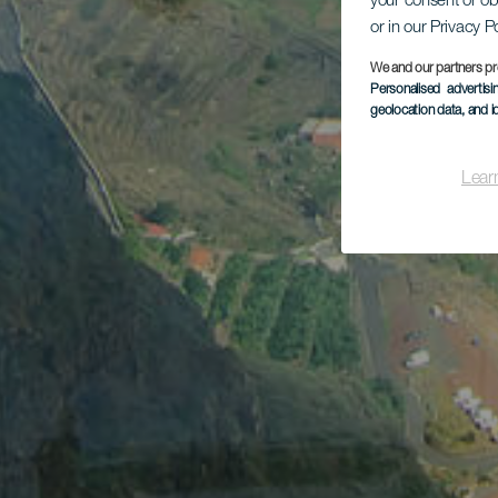
your consent or ob
or in our Privacy P
We and our partners pr
Personalised advertis
geolocation data, and i
Lear