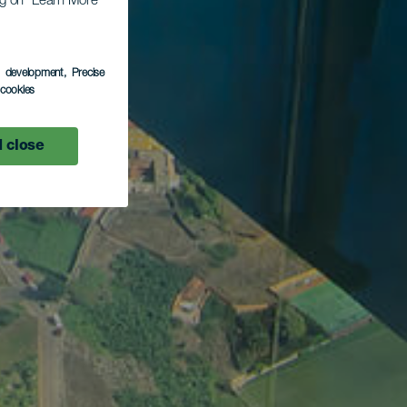
ing on “Learn More”
s development
, Precise
l cookies
 close