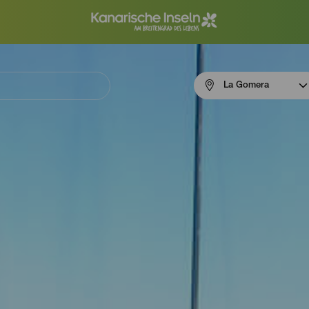
Menú
La Gomera
navigation
La
Gomera