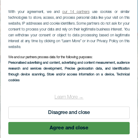
With your agreement, we and
our 14 partners
use cookies or similar
technologies to store, access, and process personal data like your visit on this
website, IP addresses and cookie identifiers. Some partners do not ask for your
consent to process your data and rely on their legitimate business interest. You
can withdraw your consent or object to data processing based on legitimate
interest at any time by clicking on “Learn More” or in our Privacy Policy on this
website.
We and our partners process data for the following purposes:
Personalised advertising and content, advertising and content measurement, audience
research and services development
, Precise geolocation data, and identification
through device scanning
, Store and/or access information on a device
, Technical
cookies
Learn More →
Disagree and close
Agree and close