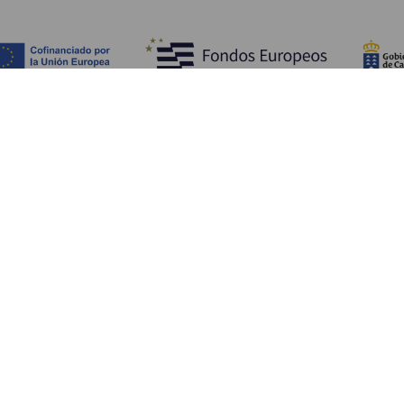
TING, MAN BØR SE OG FORETAGE SIG
Charmerende steder på La Gomera
Stier på La Gomera
Strande på La Gomera
Museer og seværdigheder
Fritidscentre på La Gomera