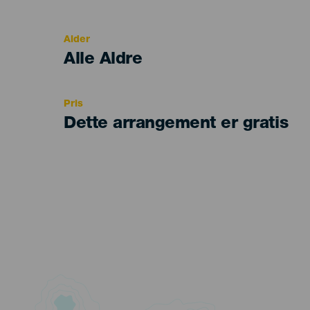
del
evento
Alder
Edad
Alle Aldre
Recomendada
Pris
Dette arrangement er gratis