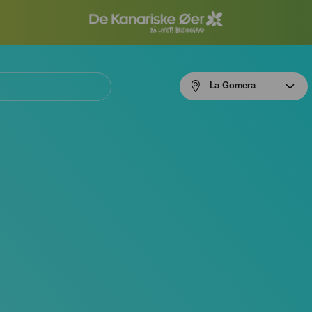
Menú
La Gomera
navigation
La
Gomera