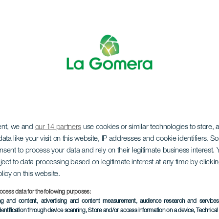
ent, we and
our 14 partners
use cookies or similar technologies to store,
reas' dag i Agulo
ata like your visit on this website, IP addresses and cookie identifiers. 
onsent to process your data and rely on their legitimate business interest
ject to data processing based on legitimate interest at any time by click
olicy on this website.
ocess data for the following purposes:
ing and content, advertising and content measurement, audience research and service
TIDLIGERE EVENTS
dentification through device scanning
, Store and/or access information on a device
, Technica