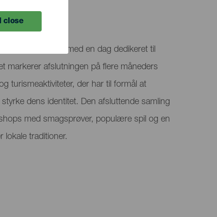
 close
Rural-programmet med en dag dedikeret til
et markerer afslutningen på flere måneders
g turismeaktiviteter, der har til formål at
styrke dens identitet. Den afsluttende samling
kshops med smagsprøver, populære spil og en
 lokale traditioner.