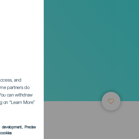
 access, and
Some partners do
. You can withdraw
ing on “Learn More”
s development
, Precise
l cookies