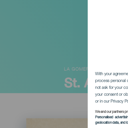
LA GOMERA
With your agreem
St. Andrea
process personal d
not ask for your c
your consent or ob
or in our Privacy P
We and our partners pr
Personalised advertis
Imagen
geolocation data, and i
Listado