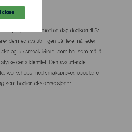
 close
Rural-programmet med en dag dedikert til St.
rer dermed avslutningen på flere måneder
iske og turismeaktiviteter som har som mål å
styrke dens identitet. Den avsluttende
riske workshops med smaksprøver, populære
ing som hedrer lokale tradisjoner.