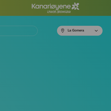
Menú
La Gomera
navigation
La
Gomera