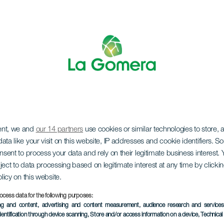
ent, we and
our 14 partners
use cookies or similar technologies to store,
s-dagen i Agulo
ata like your visit on this website, IP addresses and cookie identifiers. 
onsent to process your data and rely on their legitimate business interest
ject to data processing based on legitimate interest at any time by click
olicy on this website.
ocess data for the following purposes:
ing and content, advertising and content measurement, audience research and service
TIDLIGERE AKTIVITET
dentification through device scanning
, Store and/or access information on a device
, Technica