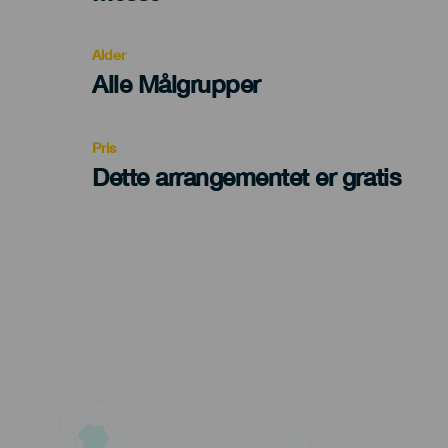
del
evento
Alder
Edad
Alle Målgrupper
Recomendada
Pris
Dette arrangementet er gratis