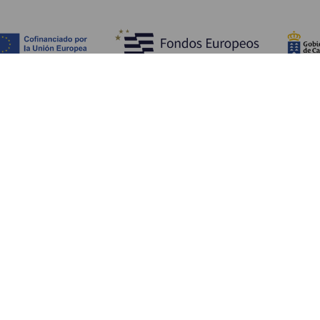
HVA DU KAN SE OG GJØRE
Steder med særpreg på La Gomera
Turstier på La Gomera
Strender på La Gomera
Museer og severdigheter
Fornøyelsesparker på La Gomera