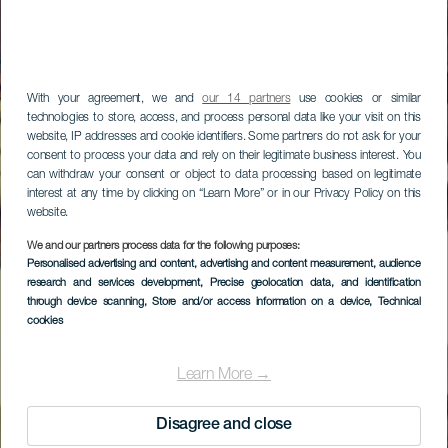
With your agreement, we and
our 14 partners
use cookies or similar
technologies to store, access, and process personal data like your visit on this
website, IP addresses and cookie identifiers. Some partners do not ask for your
consent to process your data and rely on their legitimate business interest. You
can withdraw your consent or object to data processing based on legitimate
interest at any time by clicking on “Learn More” or in our Privacy Policy on this
website.
We and our partners process data for the following purposes:
Personalised advertising and content, advertising and content measurement, audience
research and services development
, Precise geolocation data, and identification
through device scanning
, Store and/or access information on a device
, Technical
cookies
Learn More →
Disagree and close