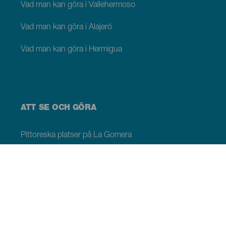
Vad man kan göra i Vallehermoso
Vad man kan göra i Alajeró
Vad man kan göra i Hermigua
ATT SE OCH GÖRA
Pittoreska platser på La Gomera
Vandringsleder på La Gomera
Stränder på La Gomera
Museer och platser av turistintresse
Fritids- och nöjescenter på La Gomera