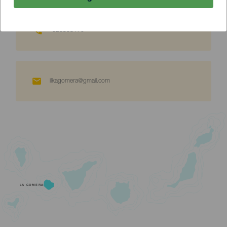
620368476
ilkagomera@gmail.com
LA GOMERA