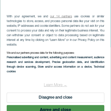
With your agreement, we and
our 14 partners
use cookies or similar
technologies to store, access, and process personal data like your visit on this
website, IP addresses and cookie identifiers. Some partners do not ask for your
consent to process your data and rely on their legitimate business interest. You
can withdraw your consent or object to data processing based on legitimate
interest at any time by clicking on “Learn More” or in our Privacy Policy on this
website.
SERVICIOS
>
La Gomera
We and our partners process data for the following purposes:
Personalised advertising and content, advertising and content measurement, audience
research and services development
, Precise geolocation data, and identification
Officiellt auktoriserad turistguide på Kanarieöarna
through device scanning
, Store and/or access information on a device
, Technical
cookies
Identifierare: GTCAN-4052
Learn More →
Språk: spanska, engelska, tyska
Disagree and close
Agree and close