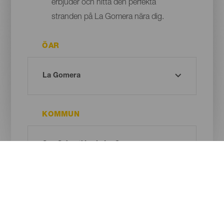
erbjuder och hitta den perfekta
stranden på La Gomera nära dig.
ÖAR
KOMMUN
TYP AV STRAND