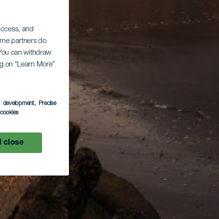
 access, and
Some partners do
. You can withdraw
ing on “Learn More”
s development
, Precise
l cookies
 close