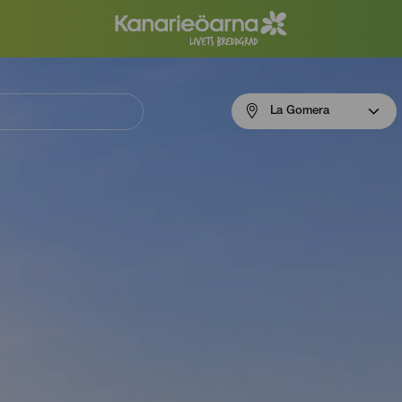
Menú
La Gomera
navigation
La
Gomera