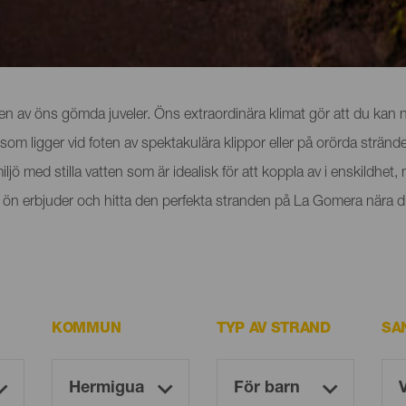
era
 av öns gömda juveler. Öns extraordinära klimat gör att du kan n
 som ligger vid foten av spektakulära klippor eller på orörda str
ö med stilla vatten som är idealisk för att koppla av i enskildhet, me
om ön erbjuder och hitta den perfekta stranden på La Gomera nära d
KOMMUN
TYP AV STRAND
SA