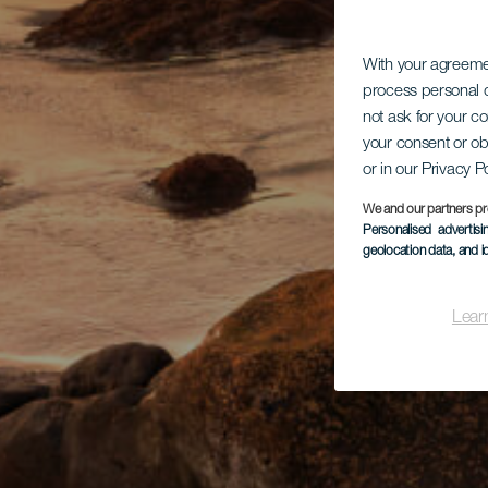
With your agreem
process personal d
not ask for your c
your consent or ob
or in our Privacy P
We and our partners pr
Personalised advertis
geolocation data, and i
Lear