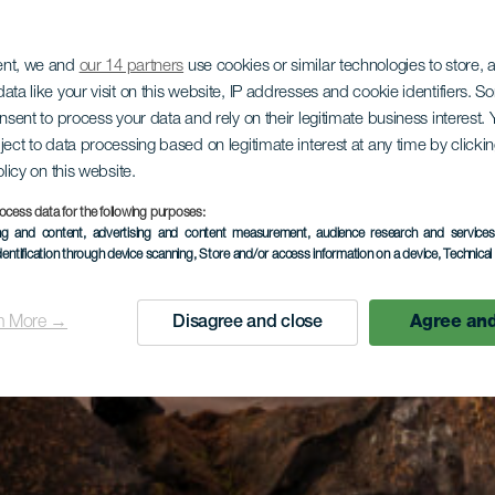
ent, we and
our 14 partners
use cookies or similar technologies to store,
ata like your visit on this website, IP addresses and cookie identifiers. 
onsent to process your data and rely on their legitimate business interest
ject to data processing based on legitimate interest at any time by click
olicy on this website.
ocess data for the following purposes:
ing and content, advertising and content measurement, audience research and service
dentification through device scanning
, Store and/or access information on a device
, Technica
n More →
Disagree and close
Agree and