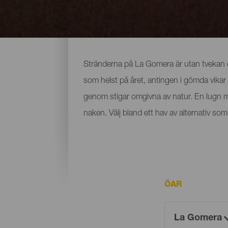
Alla stränder på La Gom
Stränderna på La Gomera är utan tvekan en
som helst på året, antingen i gömda vikar
genom stigar omgivna av natur. En lugn milj
naken. Välj bland ett hav av alternativ s
ÖAR