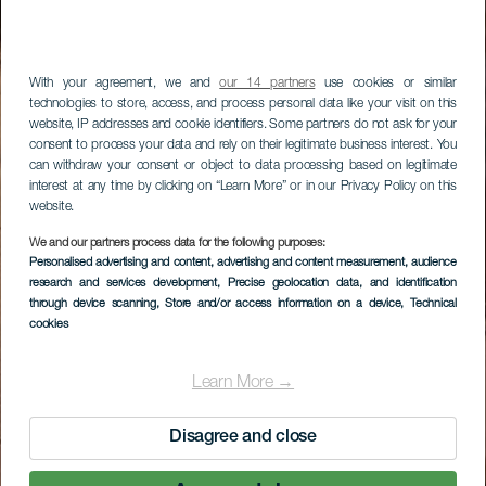
With your agreement, we and
our 14 partners
use cookies or similar
technologies to store, access, and process personal data like your visit on this
website, IP addresses and cookie identifiers. Some partners do not ask for your
consent to process your data and rely on their legitimate business interest. You
can withdraw your consent or object to data processing based on legitimate
interest at any time by clicking on “Learn More” or in our Privacy Policy on this
website.
We and our partners process data for the following purposes:
Personalised advertising and content, advertising and content measurement, audience
research and services development
, Precise geolocation data, and identification
through device scanning
, Store and/or access information on a device
, Technical
cookies
Learn More →
Disagree and close