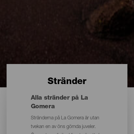
Stränder
Alla stränder på La
Gomera
Stränderna på La Gomera är utan
tvekan en av öns gömda juveler.