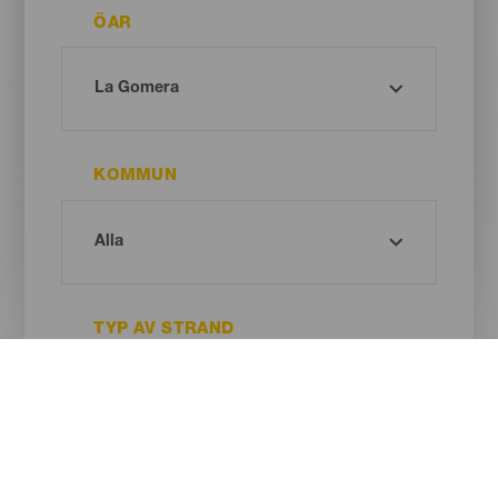
ÖAR
KOMMUN
TYP AV STRAND
SANDENS FÄRG