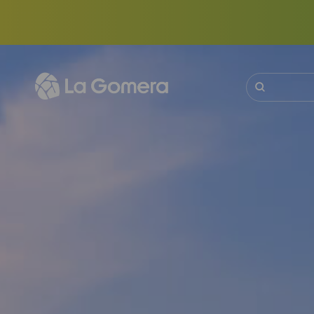
Hoppa
till
huvudinnehåll
Sök