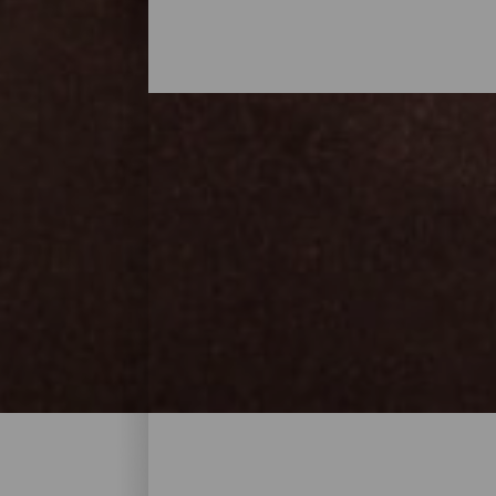
Alla stränder på La Gom
Stränderna på La Gomera är utan tvekan en
som helst på året, antingen i gömda vikar
genom stigar omgivna av natur. En lugn milj
naken. Välj bland ett hav av alternativ s