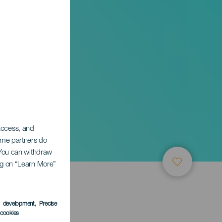
 access, and
Some partners do
. You can withdraw
ing on “Learn More”
s development
, Precise
l cookies