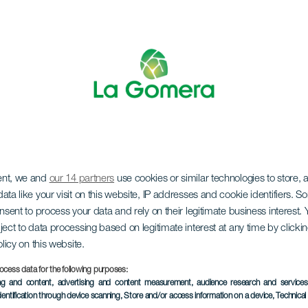
ent, we and
our 14 partners
use cookies or similar technologies to store,
rs dag
ata like your visit on this website, IP addresses and cookie identifiers. 
onsent to process your data and rely on their legitimate business interest
ject to data processing based on legitimate interest at any time by click
olicy on this website.
ocess data for the following purposes:
ing and content, advertising and content measurement, audience research and service
EVENEMANGET HÅLLS
dentification through device scanning
, Store and/or access information on a device
, Technica