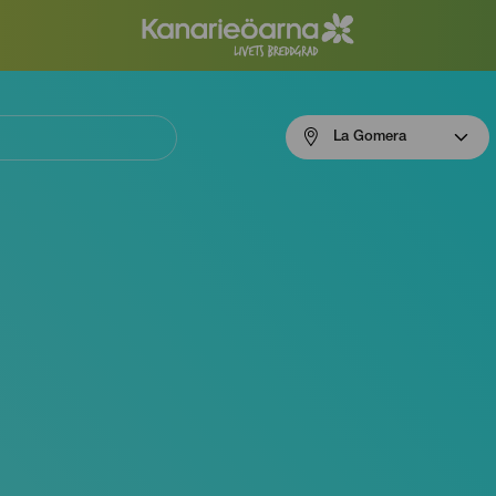
Menú
La Gomera
navigation
La
Gomera