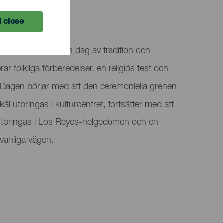
 close
ekungadagen som en dag av tradition och
folkliga förberedelser, en religiös fest och
Dagen börjar med att den ceremoniella grenen
 utbringas i kulturcentret, fortsätter med att
tbringas i Los Reyes-helgedomen och en
vanliga vägen.