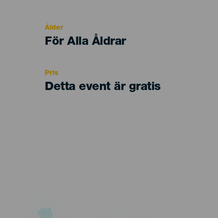
del
evento
Ålder
Edad
För Alla Åldrar
Recomendada
Pris
Detta event är gratis