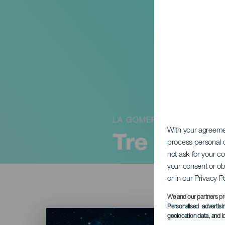
LA GOMERA
With your agreem
Tre kunga
process personal d
not ask for your c
your consent or ob
or in our Privacy P
We and our partners pr
Personalised advertis
Imagen
geolocation data, and i
Listado